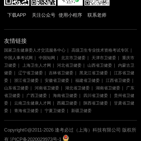
下载APP
关注公众号
使用小程序
联系老师
友情链接
国家卫生健康委人才交流服务中心
高级卫生专业技术资格考试专区
中国人事考试网
中国知网
北京市卫健委
天津市卫健委
重庆市
卫健委
上海卫生人才网
河北省卫健委
山西省卫健委
内蒙古卫
健委
辽宁省卫健委
吉林省卫健委
黑龙江省卫健委
江苏省卫健
委
浙江省卫健委
安徽省卫健委
福建省卫健委
江西省卫健委
山东省卫健委
河南省卫健委
湖北省卫健委
湖南省卫健委
广东
省卫健委
广西卫健委
海南省卫健委
四川省卫健委
贵州省卫健
委
云南卫生健康人才网
西藏卫健委
陕西省卫健委
甘肃省卫健
委
青海省卫健委
宁夏卫健委
新疆卫健委
Copyright©@2011-2026 逢考必过（上海）科技有限公司 版权所
有
沪ICP备2020029973号-1