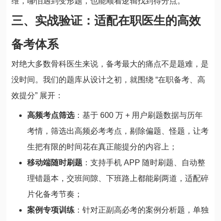
维，哪怕遇到变形题，也能顺着逻辑找到得分点。
三、实战验证：适配在职医生的高效
备考体系
对绝大多数骨科医生来说，备考最大的痛点不是题难，是
没时间。我们的题库从设计之初，就围绕 “在职备考、高
效提分” 展开：
高频考点筛选
：基于 600 万 + 用户刷题数据与历年
考情，筛选出高频必考考点，剔除偏题、怪题，让考
生把有限的时间花在真正能提分的内容上；
移动端随时刷题
：支持手机 APP 随时刷题、自动整
理错题本，交班间隙、下班路上都能刷两道，适配碎
片化备考节奏；
案例专项训练
：针对正副高必考的案例分析题，单独