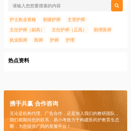
护士执业资格
初级护师
主管护师
主任护师（副高）
主任护师（正高）
助理医师
执业医师
医师
护师
护理
热点资料
携手共赢 合作咨询
无论是机构代理、广告合作，还是加入我们的教研团队，
我们都期待您的联系。易小考致力于构建医药护教育生态
圈，为您提供广阔的发展平台！