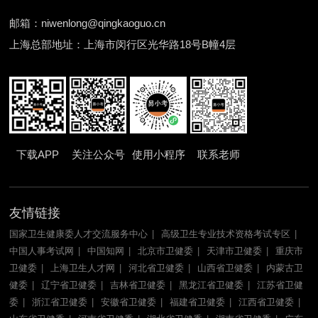
邮箱：niwenlong@qingkaoguo.cn
上海总部地址：上海市闵行区光华路18号B幢4层
下载APP
关注公众号
使用小程序
联系老师
友情链接
国家卫生健康委人才交流服务中心
高级卫生专业技术资格考试专区
中国人事考试网
中国知网
北京市卫健委
天津市卫健委
重庆市
卫健委
上海卫生人才网
河北省卫健委
山西省卫健委
内蒙古卫
健委
辽宁省卫健委
吉林省卫健委
黑龙江省卫健委
江苏省卫健
委
浙江省卫健委
安徽省卫健委
福建省卫健委
江西省卫健委