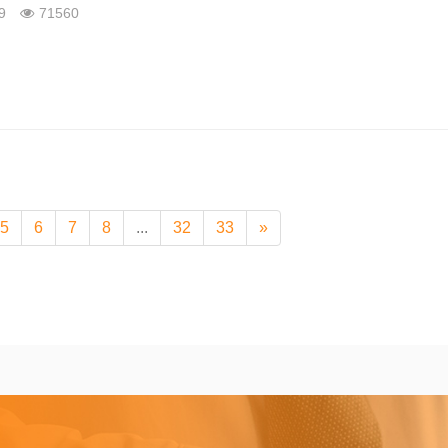
09
71560
5
6
7
8
...
32
33
»