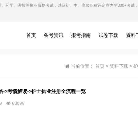
护理、药学、医技等执业资格考试，以及初、中、高级职称评定在内的300+考
首页
备考资讯
报考指南
试卷下载
资料
当前位置：
首页
>
资料下载
>
护
格->考情解读->护士执业注册全流程一览
09
63096