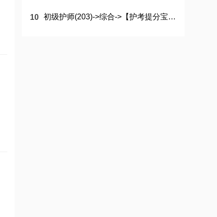
初级护师(203)->综合->【护考提分宝典】26个疾病发病部位汇总