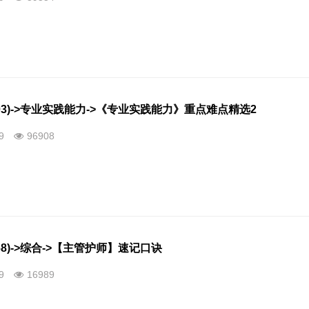
03)->专业实践能力->《专业实践能力》重点难点精选2
09
96908
68)->综合->【主管护师】速记口诀
09
16989