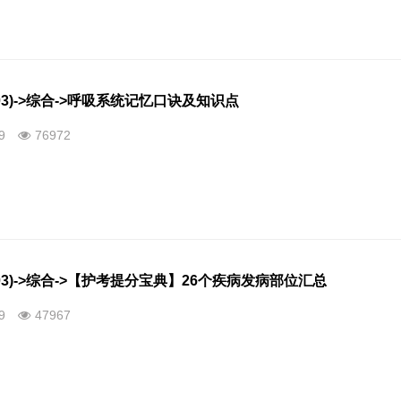
03)->综合->呼吸系统记忆口诀及知识点
09
76972
03)->综合->【护考提分宝典】26个疾病发病部位汇总
09
47967