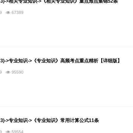
03)->相关专业知识->《相关专业知识》重点难点集锦52条
09
67389
03)->专业知识->《专业知识》高频考点重点精析【详细版】
09
95590
03)->专业知识->《专业知识》常用计算公式11条
09
59554