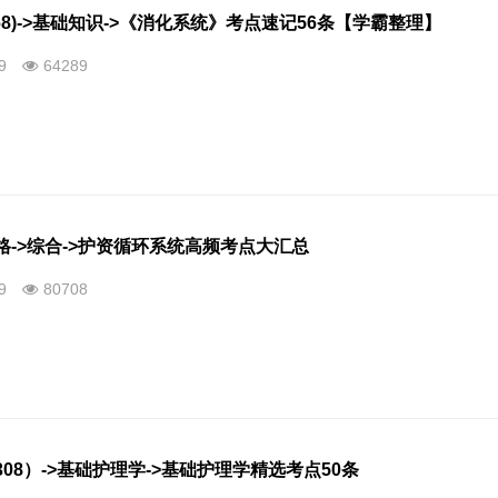
68)->基础知识->《消化系统》考点速记56条【学霸整理】
09
64289
格->综合->护资循环系统高频考点大汇总
09
80708
08）->基础护理学->基础护理学精选考点50条