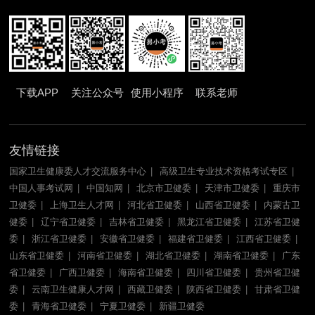
下载APP
关注公众号
使用小程序
联系老师
友情链接
国家卫生健康委人才交流服务中心
高级卫生专业技术资格考试专区
中国人事考试网
中国知网
北京市卫健委
天津市卫健委
重庆市
卫健委
上海卫生人才网
河北省卫健委
山西省卫健委
内蒙古卫
健委
辽宁省卫健委
吉林省卫健委
黑龙江省卫健委
江苏省卫健
委
浙江省卫健委
安徽省卫健委
福建省卫健委
江西省卫健委
山东省卫健委
河南省卫健委
湖北省卫健委
湖南省卫健委
广东
省卫健委
广西卫健委
海南省卫健委
四川省卫健委
贵州省卫健
委
云南卫生健康人才网
西藏卫健委
陕西省卫健委
甘肃省卫健
委
青海省卫健委
宁夏卫健委
新疆卫健委