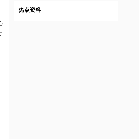
多
热点资料
心
时