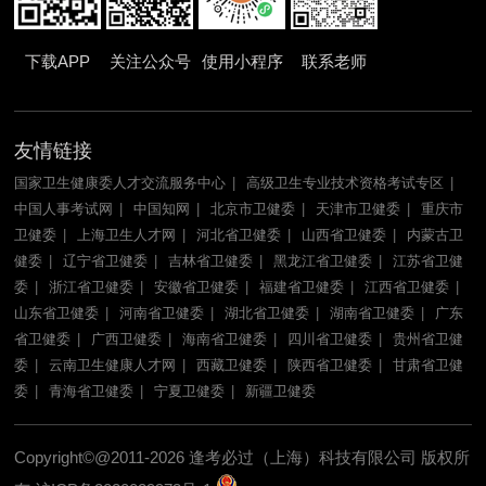
下载APP
关注公众号
使用小程序
联系老师
友情链接
国家卫生健康委人才交流服务中心
高级卫生专业技术资格考试专区
中国人事考试网
中国知网
北京市卫健委
天津市卫健委
重庆市
卫健委
上海卫生人才网
河北省卫健委
山西省卫健委
内蒙古卫
健委
辽宁省卫健委
吉林省卫健委
黑龙江省卫健委
江苏省卫健
委
浙江省卫健委
安徽省卫健委
福建省卫健委
江西省卫健委
山东省卫健委
河南省卫健委
湖北省卫健委
湖南省卫健委
广东
省卫健委
广西卫健委
海南省卫健委
四川省卫健委
贵州省卫健
委
云南卫生健康人才网
西藏卫健委
陕西省卫健委
甘肃省卫健
委
青海省卫健委
宁夏卫健委
新疆卫健委
Copyright©@2011-2026 逢考必过（上海）科技有限公司 版权所