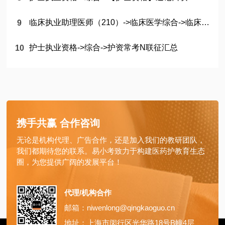
临床执业助理医师（210）->临床医学综合->临床执业助理医师《血液系统》核心考点速记50条
护士执业资格->综合->护资常考N联征汇总
携手共赢 合作咨询
无论是机构代理、广告合作，还是加入我们的教研团队，
我们都期待您的联系。易小考致力于构建医药护教育生态
圈，为您提供广阔的发展平台！
代理/机构合作
邮箱：niwenlong@qingkaoguo.cn
地址：上海市闵行区光华路18号B幢4层