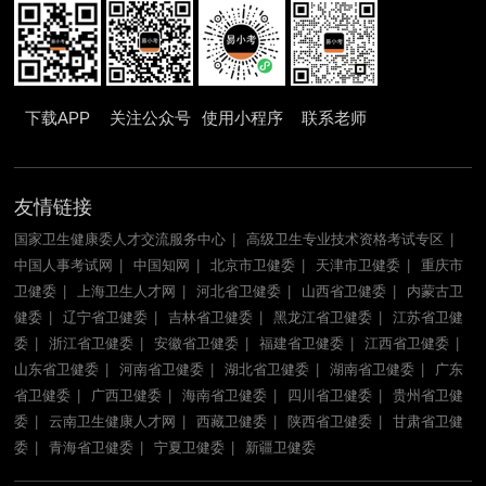
下载APP
关注公众号
使用小程序
联系老师
友情链接
国家卫生健康委人才交流服务中心
高级卫生专业技术资格考试专区
中国人事考试网
中国知网
北京市卫健委
天津市卫健委
重庆市
卫健委
上海卫生人才网
河北省卫健委
山西省卫健委
内蒙古卫
健委
辽宁省卫健委
吉林省卫健委
黑龙江省卫健委
江苏省卫健
委
浙江省卫健委
安徽省卫健委
福建省卫健委
江西省卫健委
山东省卫健委
河南省卫健委
湖北省卫健委
湖南省卫健委
广东
省卫健委
广西卫健委
海南省卫健委
四川省卫健委
贵州省卫健
委
云南卫生健康人才网
西藏卫健委
陕西省卫健委
甘肃省卫健
委
青海省卫健委
宁夏卫健委
新疆卫健委