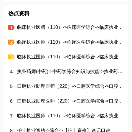
热点资料
临床执业医师（110）->临床医学综合->临床执业医师《儿科疾病》高频考点必背50条（2）
临床执业医师（110）->临床医学综合->临床执业医师《儿科疾病》高频考点必背21条（4）
临床执业医师（110）->临床医学综合->临床执业医师《其他》考点精编50条（2）
执业药师(中药)->中药学综合知识与技能->执业药师（中药）《中药的合理应用和健康促进》高分通关考点71条
口腔执业助理医师（220）->口腔医学综合->口腔执业助理医师《口腔修复学》命题人必考点50条
口腔执业助理医师（220）->口腔医学综合->口腔执业助理医师《口腔颌面医学影像诊断学》重难点突破31条
临床执业医师（110）->临床医学综合->临床执业医师《儿科疾病》高频考点必背50条（3）
护士执业资格->综合->【护士资格】速记口诀