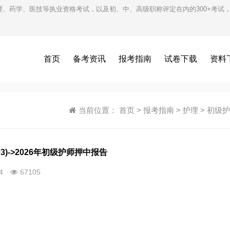
护理、药学、医技等执业资格考试，以及初、中、高级职称评定在内的300+考
首页
备考资讯
报考指南
试卷下载
资料
当前位置：
首页
>
报考指南
>
护理
>
初级护
03)->2026年初级护师押中报告
14
67105