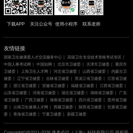
下载APP
关注公众号
使用小程序
联系老师
友情链接
国家卫生健康委人才交流服务中心
高级卫生专业技术资格考试专区
中国人事考试网
中国知网
北京市卫健委
天津市卫健委
重庆市
卫健委
上海卫生人才网
河北省卫健委
山西省卫健委
内蒙古卫
健委
辽宁省卫健委
吉林省卫健委
黑龙江省卫健委
江苏省卫健
委
浙江省卫健委
安徽省卫健委
福建省卫健委
江西省卫健委
山东省卫健委
河南省卫健委
湖北省卫健委
湖南省卫健委
广东
省卫健委
广西卫健委
海南省卫健委
四川省卫健委
贵州省卫健
委
云南卫生健康人才网
西藏卫健委
陕西省卫健委
甘肃省卫健
委
青海省卫健委
宁夏卫健委
新疆卫健委
Copyright©@2011-2026 逢考必过（上海）科技有限公司 版权所