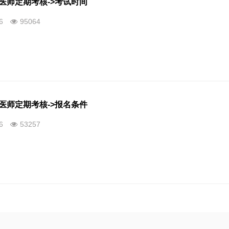
)医师定期考核->考试时间
26
95064
)医师定期考核->报名条件
26
53257