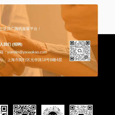
您提供广阔的发展平台！
入我们 (招聘)
：yumilin@yixiaokao.com
址：上海市闵行区光华路18号B幢4层