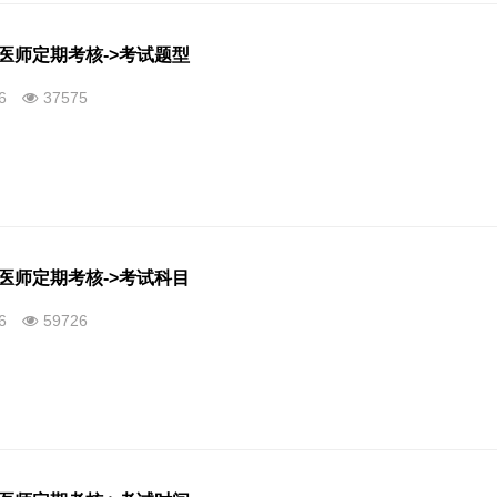
)医师定期考核->考试题型
26
37575
)医师定期考核->考试科目
26
59726