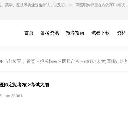
护理、药学、医技等执业资格考试，以及初、中、高级职称评定在内的300+考
首页
备考资讯
报考指南
试卷下载
资料
当前位置：
首页
>
报考指南
>
医师定考
>
(临床+人文)医师定期
)医师定期考核->考试大纲
26
20061