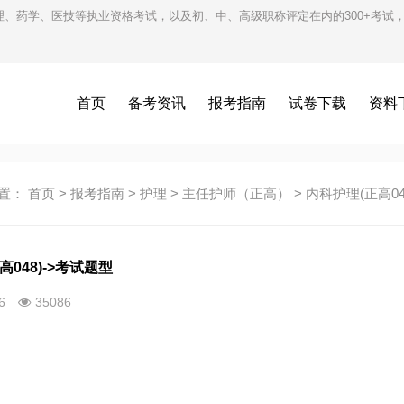
护理、药学、医技等执业资格考试，以及初、中、高级职称评定在内的300+考
首页
备考资讯
报考指南
试卷下载
资料
置：
首页
>
报考指南
>
护理
>
主任护师（正高）
>
内科护理(正高04
高048)->考试题型
26
35086