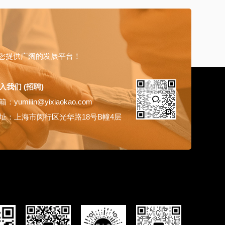
您提供广阔的发展平台！
入我们 (招聘)
：yumilin@yixiaokao.com
址：上海市闵行区光华路18号B幢4层