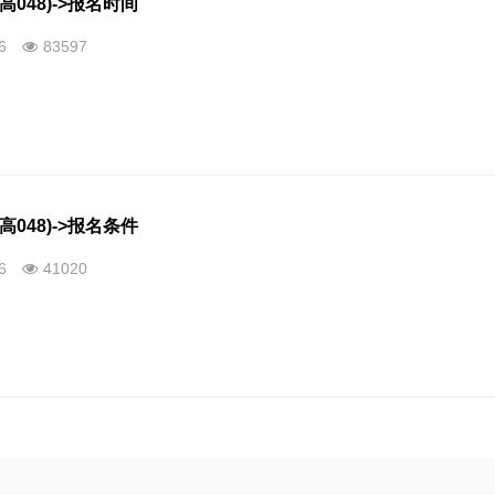
高048)->报名时间
26
83597
高048)->报名条件
26
41020