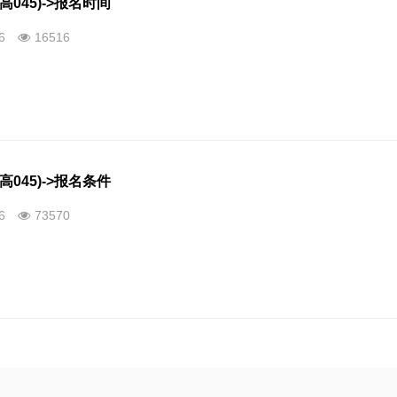
高045)->报名时间
26
16516
高045)->报名条件
26
73570