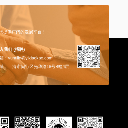
您提供广阔的发展平台！
入我们 (招聘)
：yumilin@yixiaokao.com
址：上海市闵行区光华路18号B幢4层