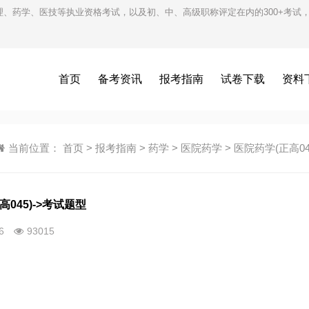
护理、药学、医技等执业资格考试，以及初、中、高级职称评定在内的300+考
首页
备考资讯
报考指南
试卷下载
资料
当前位置：
首页
>
报考指南
>
药学
>
医院药学
>
医院药学(正高04
高045)->考试题型
26
93015