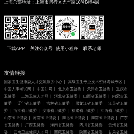
上海总部地址：上海市闵行区光华路18号B幢4层
下载APP
关注公众号
使用小程序
联系老师
友情链接
国家卫生健康委人才交流服务中心
高级卫生专业技术资格考试专区
中国人事考试网
中国知网
北京市卫健委
天津市卫健委
重庆市
卫健委
上海卫生人才网
河北省卫健委
山西省卫健委
内蒙古卫
健委
辽宁省卫健委
吉林省卫健委
黑龙江省卫健委
江苏省卫健
委
浙江省卫健委
安徽省卫健委
福建省卫健委
江西省卫健委
山东省卫健委
河南省卫健委
湖北省卫健委
湖南省卫健委
广东
省卫健委
广西卫健委
海南省卫健委
四川省卫健委
贵州省卫健
委
云南卫生健康人才网
西藏卫健委
陕西省卫健委
甘肃省卫健