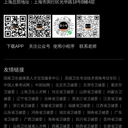
上海总部地址：上海市闵行区光华路18号B幢4层
下载APP
关注公众号
使用小程序
联系老师
友情链接
国家卫生健康委人才交流服务中心
高级卫生专业技术资格考试专区
中国人事考试网
中国知网
北京市卫健委
天津市卫健委
重庆市
卫健委
上海卫生人才网
河北省卫健委
山西省卫健委
内蒙古卫
健委
辽宁省卫健委
吉林省卫健委
黑龙江省卫健委
江苏省卫健
委
浙江省卫健委
安徽省卫健委
福建省卫健委
江西省卫健委
山东省卫健委
河南省卫健委
湖北省卫健委
湖南省卫健委
广东
省卫健委
广西卫健委
海南省卫健委
四川省卫健委
贵州省卫健
委
云南卫生健康人才网
西藏卫健委
陕西省卫健委
甘肃省卫健