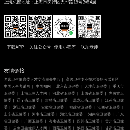
上海总部地址：上海市闵行区光华路18号B幢4层
下载APP
关注公众号
使用小程序
联系老师
友情链接
国家卫生健康委人才交流服务中心
高级卫生专业技术资格考试专区
中国人事考试网
中国知网
北京市卫健委
天津市卫健委
重庆市
卫健委
上海卫生人才网
河北省卫健委
山西省卫健委
内蒙古卫
健委
辽宁省卫健委
吉林省卫健委
黑龙江省卫健委
江苏省卫健
委
浙江省卫健委
安徽省卫健委
福建省卫健委
江西省卫健委
山东省卫健委
河南省卫健委
湖北省卫健委
湖南省卫健委
广东
省卫健委
广西卫健委
海南省卫健委
四川省卫健委
贵州省卫健
委
云南卫生健康人才网
西藏卫健委
陕西省卫健委
甘肃省卫健