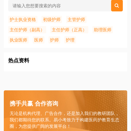
护士执业资格
初级护师
主管护师
主任护师（副高）
主任护师（正高）
助理医师
执业医师
医师
护师
护理
热点资料
携手共赢 合作咨询
无论是机构代理、广告合作，还是加入我们的教研团队，
我们都期待您的联系。易小考致力于构建医药护教育生态
圈，为您提供广阔的发展平台！