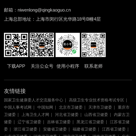
邮箱：niwenlong@qingkaoguo.cn
上海总部地址：上海市闵行区光华路18号B幢4层
下载APP
关注公众号
使用小程序
联系老师
友情链接
国家卫生健康委人才交流服务中心
高级卫生专业技术资格考试专区
中国人事考试网
中国知网
北京市卫健委
天津市卫健委
重庆市
卫健委
上海卫生人才网
河北省卫健委
山西省卫健委
内蒙古卫
健委
辽宁省卫健委
吉林省卫健委
黑龙江省卫健委
江苏省卫健
委
浙江省卫健委
安徽省卫健委
福建省卫健委
江西省卫健委