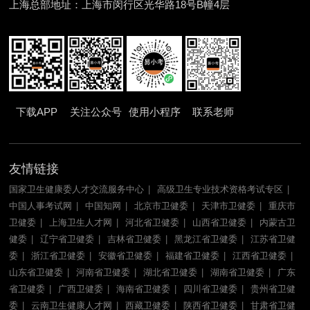
上海总部地址：上海市闵行区光华路18号B幢4层
下载APP
关注公众号
使用小程序
联系老师
友情链接
国家卫生健康委人才交流服务中心
高级卫生专业技术资格考试专区
中国人事考试网
中国知网
北京市卫健委
天津市卫健委
重庆市
卫健委
上海卫生人才网
河北省卫健委
山西省卫健委
内蒙古卫
健委
辽宁省卫健委
吉林省卫健委
黑龙江省卫健委
江苏省卫健
委
浙江省卫健委
安徽省卫健委
福建省卫健委
江西省卫健委
山东省卫健委
河南省卫健委
湖北省卫健委
湖南省卫健委
广东
省卫健委
广西卫健委
海南省卫健委
四川省卫健委
贵州省卫健
委
云南卫生健康人才网
西藏卫健委
陕西省卫健委
甘肃省卫健