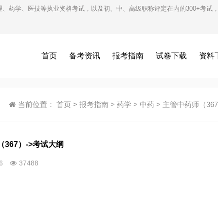
护理、药学、医技等执业资格考试，以及初、中、高级职称评定在内的300+考
首页
备考资讯
报考指南
试卷下载
资料
当前位置：
首页
>
报考指南
>
药学
>
中药
>
主管中药师（36
367）->考试大纲
26
37488