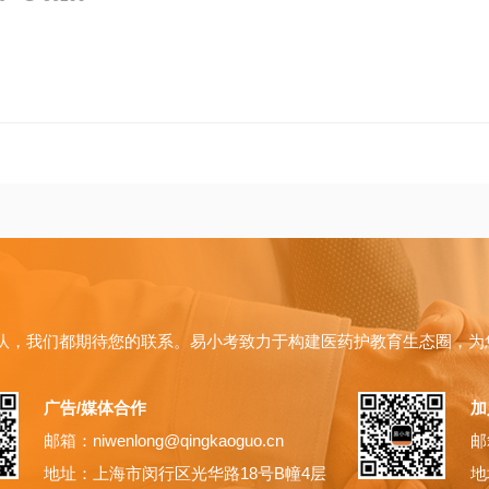
队，我们都期待您的联系。易小考致力于构建医药护教育生态圈，为
广告/媒体合作
加
邮箱：niwenlong@qingkaoguo.cn
邮箱
地址：上海市闵行区光华路18号B幢4层
地