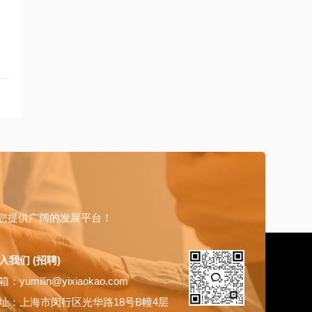
您提供广阔的发展平台！
入我们 (招聘)
：yumilin@yixiaokao.com
址：上海市闵行区光华路18号B幢4层