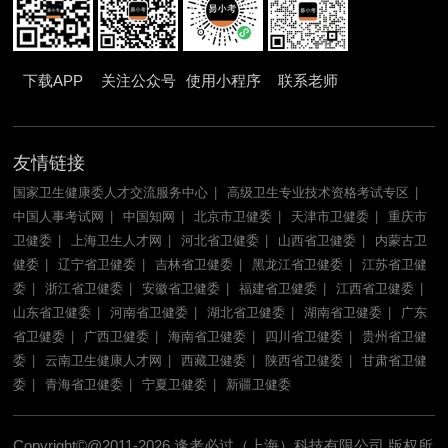
下载APP
关注公众号
使用小程序
联系老师
友情链接
国家卫生健康委人才交流服务中心
高级卫生专业技术资格考试专区
中国人事考试网
中国知网
北京市卫健委
天津市卫健委
重庆市
卫健委
上海卫生人才网
河北省卫健委
山西省卫健委
内蒙古卫
健委
辽宁省卫健委
吉林省卫健委
黑龙江省卫健委
江苏省卫健
委
浙江省卫健委
安徽省卫健委
福建省卫健委
江西省卫健委
山东省卫健委
河南省卫健委
湖北省卫健委
湖南省卫健委
广东
省卫健委
广西卫健委
海南省卫健委
四川省卫健委
贵州省卫健
委
云南卫生健康人才网
西藏卫健委
陕西省卫健委
甘肃省卫健
委
青海省卫健委
宁夏卫健委
新疆卫健委
Copyright©@2011-2026 逢考必过（上海）科技有限公司 版权所