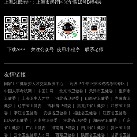
上海总部地址：上海市闵行区光华路18号B幢4层
下载APP
关注公众号
使用小程序
联系老师
友情链接
国家卫生健康委人才交流服务中心
高级卫生专业技术资格考试专区
中国人事考试网
中国知网
北京市卫健委
天津市卫健委
重庆市
卫健委
上海卫生人才网
河北省卫健委
山西省卫健委
内蒙古卫
健委
辽宁省卫健委
吉林省卫健委
黑龙江省卫健委
江苏省卫健
委
浙江省卫健委
安徽省卫健委
福建省卫健委
江西省卫健委
山东省卫健委
河南省卫健委
湖北省卫健委
湖南省卫健委
广东
省卫健委
广西卫健委
海南省卫健委
四川省卫健委
贵州省卫健
委
云南卫生健康人才网
西藏卫健委
陕西省卫健委
甘肃省卫健