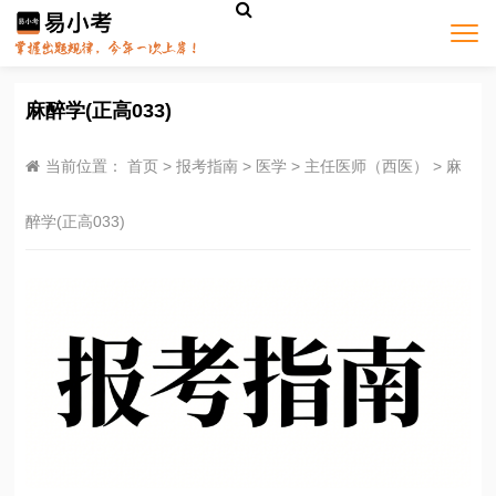
麻醉学(正高033)
当前位置：
首页
>
报考指南
>
医学
>
主任医师（西医）
>
麻
醉学(正高033)