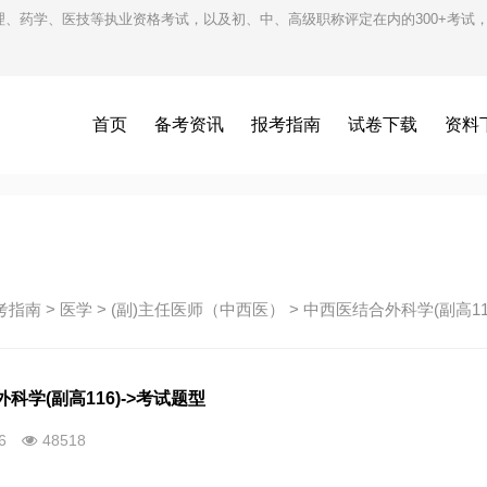
护理、药学、医技等执业资格考试，以及初、中、高级职称评定在内的300+考
首页
备考资讯
报考指南
试卷下载
资料
考指南
>
医学
>
(副)主任医师（中西医）
>
中西医结合外科学(副高11
科学(副高116)->考试题型
26
48518