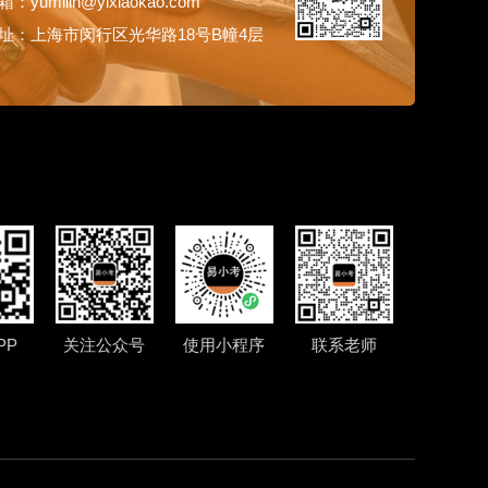
：yumilin@yixiaokao.com
址：上海市闵行区光华路18号B幢4层
PP
关注公众号
使用小程序
联系老师