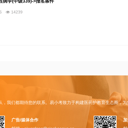
病学(中级339)->报名条件
26
14239
队，我们都期待您的联系。易小考致力于构建医药护教育生态圈，为
广告/媒体合作
加