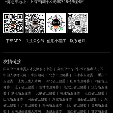
上海总部地址：上海市闵行区光华路18号B幢4层
下载APP
关注公众号
使用小程序
联系老师
友情链接
国家卫生健康委人才交流服务中心
高级卫生专业技术资格考试专区
中国人事考试网
中国知网
北京市卫健委
天津市卫健委
重庆市
卫健委
上海卫生人才网
河北省卫健委
山西省卫健委
内蒙古卫
健委
辽宁省卫健委
吉林省卫健委
黑龙江省卫健委
江苏省卫健
委
浙江省卫健委
安徽省卫健委
福建省卫健委
江西省卫健委
山东省卫健委
河南省卫健委
湖北省卫健委
湖南省卫健委
广东
省卫健委
广西卫健委
海南省卫健委
四川省卫健委
贵州省卫健
委
云南卫生健康人才网
西藏卫健委
陕西省卫健委
甘肃省卫健