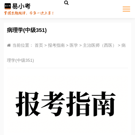
病理学(中级351)
当前位置：
首页
>
报考指南
>
医学
>
主治医师（西医）
>
病
理学(中级351)