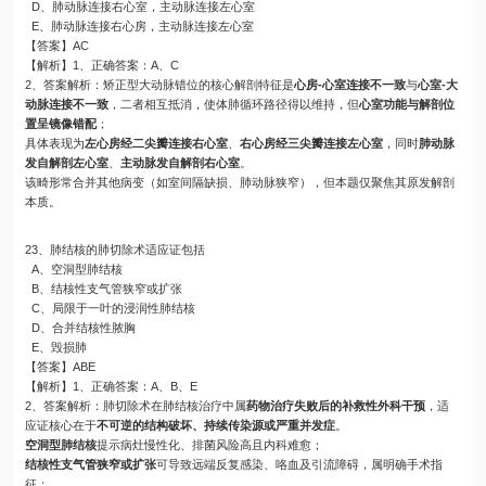
D、肺动脉连接右心室，主动脉连接左心室
E、肺动脉连接右心房，主动脉连接左心室
【答案】AC
【解析】1、正确答案：A、C
2、答案解析：矫正型大动脉错位的核心解剖特征是
心房-心室连接不一致
与
心室-大
动脉连接不一致
，二者相互抵消，使体肺循环路径得以维持，但
心室功能与解剖位
置呈镜像错配
；
具体表现为
左心房经二尖瓣连接右心室
、
右心房经三尖瓣连接左心室
，同时
肺动脉
发自解剖左心室
、
主动脉发自解剖右心室
。
该畸形常合并其他病变（如室间隔缺损、肺动脉狭窄），但本题仅聚焦其原发解剖
本质。
23、肺结核的肺切除术适应证包括
A、空洞型肺结核
B、结核性支气管狭窄或扩张
C、局限于一叶的浸润性肺结核
D、合并结核性脓胸
E、毁损肺
【答案】ABE
【解析】1、正确答案：A、B、E
2、答案解析：肺切除术在肺结核治疗中属
药物治疗失败后的补救性外科干预
，适
应证核心在于
不可逆的结构破坏、持续传染源或严重并发症
。
空洞型肺结核
提示病灶慢性化、排菌风险高且内科难愈；
结核性支气管狭窄或扩张
可导致远端反复感染、咯血及引流障碍，属明确手术指
征；