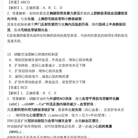
【答案】ABCD
【解析】1、正确答案：A、B、C、D
2、答案解析：创伤性窒息是
胸腹部突发暴力挤压
所致的
上腔静脉系统血流骤然逆
向冲击
，引发
头颈、上胸部毛细血管和小静脉破裂
；
其发生机制依赖于
声门反射性紧闭
导致
胸内压急剧升高
，继而
阻碍上半身静脉回
流
，造成
毛细血管破裂出血
；
E选项属肺爆震伤或闭合性胸部损伤的典型表现，与创伤性窒息的病理生理机制无
直接关联。
13、硝酸甘油缓解心绞痛的机制是
A、增加冠脉侧支循环血流，升高血压，增加心肌供氧量
B、扩张静脉，使回心血量减少，左室舒张末压下降
C、扩张冠状动脉，增加心肌供血量
D、减弱心肌收缩力，减低心肌的氧耗量
E、扩张外周动脉血管，降低血压，使室壁张力下降
【答案】BCE
【解析】1、正确答案：B、C、E
2、答案解析：硝酸甘油作为
外源性NO供体
，激活
血管平滑肌鸟苷酸环化酶
（sGC）→cGMP↑→Ca²⁺外流及胞内储存减少→血管舒张
；
其
主要药理作用为静脉系统扩张
，显著降低
前负荷
（回心血量↓、左室舒张末压
↓），继而降低
心室壁张力
（Laplace定律：张力∝压力×半径/壁厚）；
同时适度扩张
冠状动脉阻力血管与侧支血管
，改善
缺血区灌注
；
对动脉的扩张作用较弱，但可轻度降低后负荷，进一步减少
心肌耗氧量
（MVO₂）
。
A项错误在于升高血压与增加心肌供氧量不符药理实际；