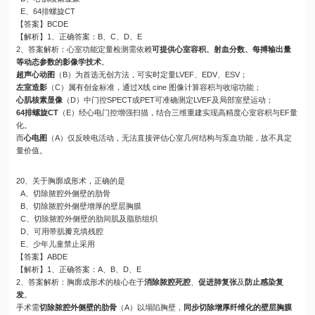
E、64排螺旋CT
【答案】BCDE
【解析】1、正确答案：B、C、D、E
2、答案解析：心室功能定量检测需依赖
可提供心室容积、射血分数、每搏输出量
等动态参数的影像学技术
。
超声心动图
（B）为首选无创方法，可实时定量LVEF、EDV、ESV；
左室造影
（C）属有创金标准，通过X线 cine 图像计算容积与收缩功能；
心肌核素显像
（D）中门控SPECT或PET可准确测定LVEF及局部室壁运动；
64排螺旋CT
（E）经心电门控增强扫描，结合三维重建实现高精度心室容积与EF量
化。
而
心电图
（A）仅反映电活动，无法直接评估心室几何结构与泵血功能，故不具定
量价值。
20、关于胸廓成形术，正确的是
A、切除脓腔外侧壁的肋骨
B、切除脓腔外侧壁增厚的壁层胸膜
C、切除脓腔外侧壁的肋间肌及脂肪组织
D、可用带肌瓣充填残腔
E、少年儿童禁止采用
【答案】ABDE
【解析】1、正确答案：A、B、D、E
2、答案解析：胸廓成形术的核心在于
消除脓腔死腔
、
促进肺复张
及
防止感染复
发
。
手术需
切除脓腔外侧壁的肋骨
（A）以塌陷胸壁，
同步切除增厚纤维化的壁层胸膜