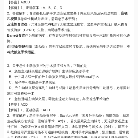
【答案】ABCD
【解析】1、正确答案：A、B、C、D
2、答案解析：食管裂孔疝的手术适应证主要基于并发症风险及疾病进展性，
嵌顿
和
梗阻
属急症性机械并发症，需紧急手术干预；
反流性食管炎
（尤其经规范PPI治疗无效或出现狭窄、出血等严重表现）提示胃食
管反流病（GERD）失控，为明确手术指征；
Barrett食管
作为癌前病变，存在异型增生时强烈推荐抗反流手术以阻断恶性转化通
路。
而
I型食管裂孔疝
（滑动型）若无症状或仅轻度反流，首选药物与生活方式管理，
不
构成独立手术指征
。
3、关于急性主动脉夹层的手术指征和方法，正确的是
A、急性主动脉夹层起源或扩散到升主动脉应急诊手术
B、合并马方综合征的升主动脉夹层病人最好应行Bentall手术
C、脑卒中和截瘫是手术禁忌证
D、升主动脉夹层分离到主动脉弓或降主动脉夹层逆行分离到主动脉弓，必须同时
施行弓部移植手术
E、急性远端主动脉夹层，即使血流动力学稳定，亦应首选手术治疗
【答案】ACD
【解析】1、正确答案：ACD
2、答案解析：急性主动脉夹层中，Stanford A型（累及升主动脉）病情凶险，易发
生破裂或心包填塞，需急诊手术（A对）。若夹层累及主动脉弓，无论原发还是逆
行扩展，为保证分支血供并消除假腔入口，通常需行全弓置换术（D对）。脑卒中
和截瘫提示严重且可能不可逆的神经损伤，此时手术风险极高，预后极差，通常视
为手术禁忌证（C对）。马方综合征患者若仅表现为升主动脉夹层而主动脉根部及