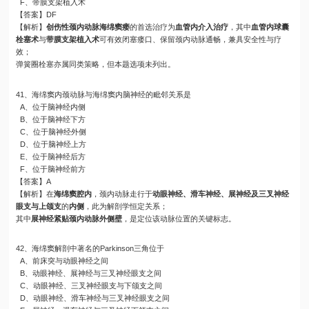
F、带膜支架植入术
【答案】DF
【解析】
创伤性颈内动脉海绵窦瘘
的首选治疗为
血管内介入治疗
，其中
血管内球囊
栓塞术
与
带膜支架植入术
可有效闭塞瘘口、保留颈内动脉通畅，兼具安全性与疗
效；
弹簧圈栓塞亦属同类策略，但本题选项未列出。
41、海绵窦内颈动脉与海绵窦内脑神经的毗邻关系是
A、位于脑神经内侧
B、位于脑神经下方
C、位于脑神经外侧
D、位于脑神经上方
E、位于脑神经后方
F、位于脑神经前方
【答案】A
【解析】在
海绵窦腔内
，颈内动脉走行于
动眼神经、滑车神经、展神经及三叉神经
眼支与上颌支
的
内侧
，此为解剖学恒定关系；
其中
展神经紧贴颈内动脉外侧壁
，是定位该动脉位置的关键标志。
42、海绵窦解剖中著名的Parkinson三角位于
A、前床突与动眼神经之间
B、动眼神经、展神经与三叉神经眼支之间
C、动眼神经、三叉神经眼支与下颌支之间
D、动眼神经、滑车神经与三叉神经眼支之间