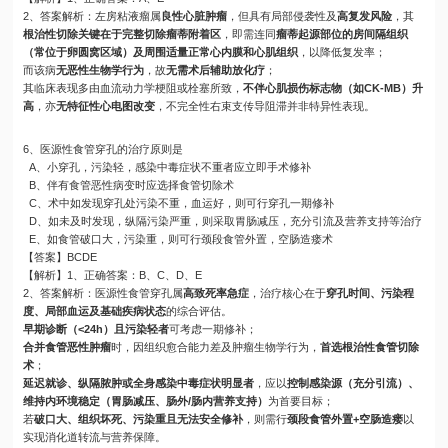
2、答案解析：左房粘液瘤属
良性心脏肿瘤
，但具有局部侵袭性及
高复发风险
，其
根治性切除关键在于完整切除瘤蒂附着区
，即需连同
瘤蒂起源部位的房间隔组织
（常位于卵圆窝区域）及周围适量正常心内膜和心肌组织
，以降低复发率；
而该病
无恶性生物学行为
，故
无需术后辅助放化疗
；
其临床表现多由血流动力学梗阻或栓塞所致，
不伴心肌损伤标志物（如CK-MB）升
高
，亦
无特征性心电图改变
，不完全性右束支传导阻滞并非特异性表现。
6、医源性食管穿孔的治疗原则是
A、小穿孔，污染轻，感染中毒症状不重者应立即手术修补
B、伴有食管恶性病变时应选择食管切除术
C、术中如发现穿孔处污染不重，血运好，则可行穿孔一期修补
D、如未及时发现，纵隔污染严重，则采取胃肠减压，充分引流及营养支持等治疗
E、如食管破口大，污染重，则可行颈段食管外置，空肠造瘘术
【答案】BCDE
【解析】1、正确答案：B、C、D、E
2、答案解析：医源性食管穿孔属
高致死率急症
，治疗核心在于
穿孔时间、污染程
度、局部血运及基础疾病状态
的综合评估。
早期诊断（<24h）且污染轻者
可考虑一期修补；
合并食管恶性肿瘤
时，因组织愈合能力差及肿瘤生物学行为，
首选根治性食管切除
术
；
延迟就诊、纵隔脓肿或全身感染中毒症状明显者
，应以
控制感染源（充分引流）、
维持内环境稳定（胃肠减压、肠外/肠内营养支持）
为首要目标；
若
破口大、组织坏死、污染重且无法安全修补
，则需行
颈段食管外置+空肠造瘘
以
实现消化道转流与营养保障。