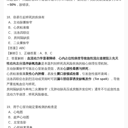
～50%
，故错误。
18、容易引起猝死的疾病有
A、主动脉瓣狭窄
B、心房粘液瘤
C、法洛四联症
D、房间隔缺损
E、二尖瓣狭窄
【答案】ABC
【解析】1、正确答案：A、B、C
2、答案解析：
血流动力学显著障碍
、
心内占位性病变导致急性流出道梗阻
及
先天
性右向左分流伴缺氧危象
是本题判别猝死高风险疾病的核心病理生理机制。
主动脉瓣狭窄可致左心室射血受阻，诱发
心源性晕厥与猝死
；
心房粘液瘤属
良性心内肿瘤
，易发生
瓣口嵌顿或栓塞
，引发急性循环衰竭；
法洛四联症在剧烈活动或哭闹时可因
漏斗部痉挛诱发缺氧发作（Tet spell）
，导致
严重低氧血症与猝死。
房间隔缺损与单纯二尖瓣狭窄（无肺动脉高压或房颤并发症时）通常不引起急性血
流动力学崩溃，猝死风险极低。
19、用于心室功能定量检测的检查是
A、心电图
B、超声心动图
C、左室造影
D、心肌核素显象