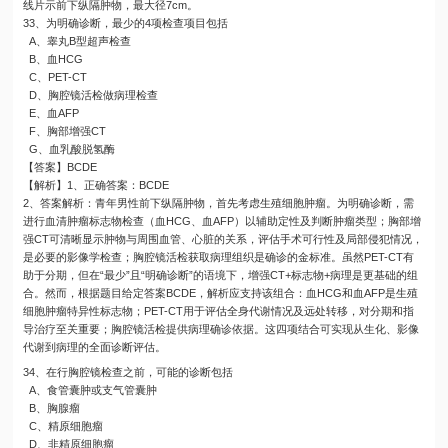
线片示前下纵隔肿物，最大径7cm。
33、为明确诊断，最少的4项检查项目包括
A、睾丸B型超声检查
B、血HCG
C、PET-CT
D、胸腔镜活检做病理检查
E、血AFP
F、胸部增强CT
G、血乳酸脱氢酶
【答案】BCDE
【解析】1、正确答案：BCDE
2、答案解析：青年男性前下纵隔肿物，首先考虑生殖细胞肿瘤。为明确诊断，需
进行血清肿瘤标志物检查（血HCG、血AFP）以辅助定性及判断肿瘤类型；胸部增
强CT可清晰显示肿物与周围血管、心脏的关系，评估手术可行性及局部侵犯情况，
是必要的影像学检查；胸腔镜活检获取病理组织是确诊的金标准。虽然PET-CT有
助于分期，但在“最少”且“明确诊断”的语境下，增强CT+标志物+病理是更基础的组
合。然而，根据题目给定答案BCDE，解析应支持该组合：血HCG和血AFP是生殖
细胞肿瘤特异性标志物；PET-CT用于评估全身代谢情况及远处转移，对分期和指
导治疗至关重要；胸腔镜活检提供病理确诊依据。这四项结合可实现从生化、影像
代谢到病理的全面诊断评估。
34、在行胸腔镜检查之前，可能的诊断包括
A、食管囊肿或支气管囊肿
B、胸腺瘤
C、精原细胞瘤
D、非精原细胞瘤