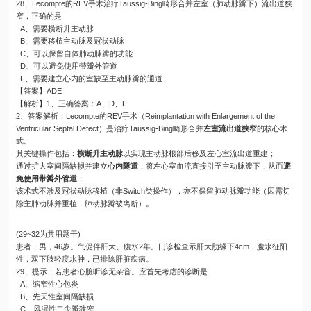
28、Lecompte的REV手术治疗Taussig-Bing畸形合并左室（肺动脉瓣下）流出道狭
窄，正确的是
A、需要横断升主动脉
B、需要移植主动脉及冠状动脉
C、可以保留自体肺动脉瓣的功能
D、可以避免使用带瓣外管道
E、需要建立心内的室缺至主动脉瓣的通道
【答案】ADE
【解析】1、正确答案：A、D、E
2、答案解析：Lecompte的REV手术（Reimplantation with Enlargement of the
Ventricular Septal Defect）是治疗Taussig-Bing畸形合并
左室流出道狭窄
的核心术
式。
其关键操作包括：
横断升主动脉
以实现主动脉根部后移及左心室流出道重建；
通过扩大室间隔缺损并建立
心内隧道
，将左心室血流直接引至主动脉瓣下，从而
避
免使用带瓣外管道
；
该术式不涉及冠状动脉移植（非Switch类操作），亦不保留肺动脉瓣功能（因需切
除主肺动脉并重植，肺动脉瓣被离断）。
(29~32为共用题干)
患者，男，46岁。气促伴肝大、腹水2年。门诊检查示肝大肋缘下4cm，腹水征阳
性，双下肢轻度水肿，已排除肝脏疾病。
29、提示：若患者心脏听诊无杂音。应首先考虑的诊断是
A、缩窄性心包炎
B、先天性室间隔缺损
C、风湿性二尖瓣狭窄