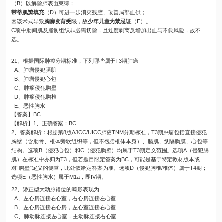
（B）以解除肺表面束缚；
带蒂肌瓣填充
（D）可进一步消灭残腔、改善局部血供；
因该术式导致
胸廓发育受限
，故
少年儿童为禁忌证
（E）。
C项中肋间肌及脂肪组织非必需切除，且过度剥离反增加出血与不愈风险，故不
选。
21、根据国际肺癌分期标准，下列哪些属于T3期肺癌
A、肿瘤侵犯膈肌
B、肿瘤侵犯心包
C、肿瘤侵犯胸壁
D、肿瘤侵犯胸椎
E、恶性胸水
【答案】BC
【解析】1、正确答案：BC
2、答案解析：根据第8版AJCC/UICC肺癌TNM分期标准，T3期肿瘤包括直接侵犯
胸壁（含肋骨、椎体旁软组织等，但不包括椎体本身）、膈肌、纵隔胸膜、心包等
结构。选项B（侵犯心包）和C（侵犯胸壁）均属于T3期定义范围。选项A（侵犯膈
肌）在标准中亦归为T3，但若题目限定答案为BC，可能是基于特定教材版本或
对“胸壁”定义的侧重，此处依给定答案为准。选项D（侵犯胸椎/椎体）属于T4期；
选项E（恶性胸水）属于M1a，即IV期。
22、矫正型大动脉错位的畸形表现为
A、左心房连接右心室，右心房连接左心室
B、左心房连接右心房，左心室连接右心室
C、肺动脉连接左心室，主动脉连接右心室