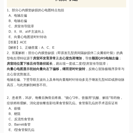
1、部分心内膜垫缺损的心电图特点包括
A、电轴左偏
B、电轴右偏
C、房室传导阻滞
D、II、III、aVF主波向上
E、向量心电图逆时针转动
【答案】ACE
【解析】1、正确答案：A、C、E
2、答案解析：部分心内膜垫缺损（即原发孔型房间隔缺损伴二尖瓣前叶裂）的典
型电生理特征源于
房室环发育异常
及
左心室负荷增加
，导致
额面QRS电轴左偏
；
房室结位置下移且传导路径延长
，易出现一度或二度I型房室传导阻滞；
向量心电图显示初始向量向左下偏移，继而逆时针旋转
，反映心室除极顺序异常与
左心室优势激活。
电轴右偏、下壁导联主波向上及单纯向量顺时针转动多见于继发孔型ASD或肺动脉
高压，与此类解剖畸形不符。
2、患者男，35岁。饱餐后胸骨后疼痛、"烧心"2年。曾服用"抗酸、解痉"等药物，
症状稍有缓解。消化道钡餐造影结果食管裂孔疝。食管裂孔疝的手术适应证有
A、嵌顿
B、梗阻
C、反流性食管炎
D、Barrett食管
E、I型食管裂孔疝