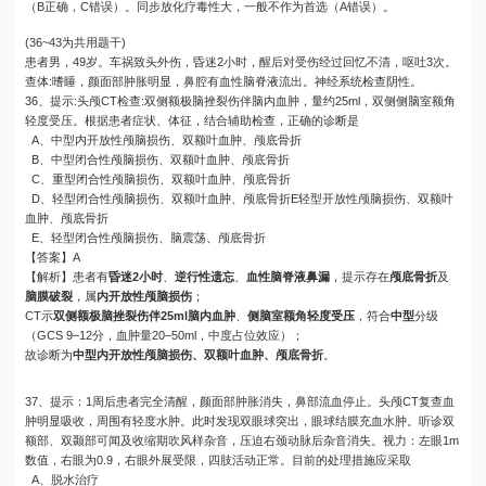
（B正确，C错误）。同步放化疗毒性大，一般不作为首选（A错误）。
(36~43为共用题干)
患者男，49岁。车祸致头外伤，昏迷2小时，醒后对受伤经过回忆不清，呕吐3次。
查体:嗜睡，颜面部肿胀明显，鼻腔有血性脑脊液流出。神经系统检查阴性。
36、提示:头颅CT检查:双侧额极脑挫裂伤伴脑内血肿，量约25ml，双侧侧脑室额角
轻度受压。根据患者症状、体征，结合辅助检查，正确的诊断是
A、中型内开放性颅脑损伤、双额叶血肿、颅底骨折
B、中型闭合性颅脑损伤、双额叶血肿、颅底骨折
C、重型闭合性颅脑损伤、双额叶血肿、颅底骨折
D、轻型闭合性颅脑损伤、双额叶血肿、颅底骨折E轻型开放性颅脑损伤、双额叶
血肿、颅底骨折
E、轻型闭合性颅脑损伤、脑震荡、颅底骨折
【答案】A
【解析】患者有
昏迷2小时
、
逆行性遗忘
、
血性脑脊液鼻漏
，提示存在
颅底骨折
及
脑膜破裂
，属
内开放性颅脑损伤
；
CT示
双侧额极脑挫裂伤伴25ml脑内血肿
、
侧脑室额角轻度受压
，符合
中型
分级
（GCS 9–12分，血肿量20–50ml，中度占位效应）；
故诊断为
中型内开放性颅脑损伤、双额叶血肿、颅底骨折
。
37、提示：1周后患者完全清醒，颜面部肿胀消失，鼻部流血停止。头颅CT复查血
肿明显吸收，周围有轻度水肿。此时发现双眼球突出，眼球结膜充血水肿。听诊双
额部、双颞部可闻及收缩期吹风样杂音，压迫右颈动脉后杂音消失。视力：左眼1m
数值，右眼为0.9，右眼外展受限，四肢活动正常。目前的处理措施应采取
A、脱水治疗