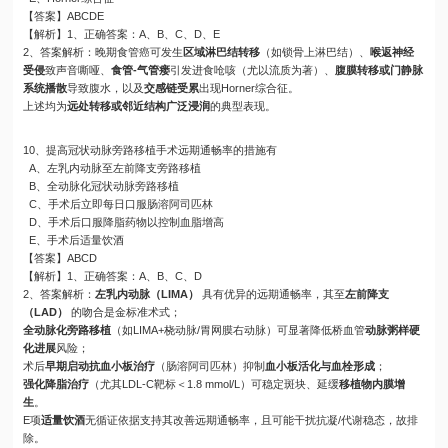
【答案】ABCDE
【解析】1、正确答案：A、B、C、D、E
2、答案解析：晚期食管癌可发生
区域淋巴结转移
（如锁骨上淋巴结）、
喉返神经
受侵
致声音嘶哑、
食管-气管瘘
引发进食呛咳（尤以流质为著）、
腹膜转移或门静脉
系统播散
导致腹水，以及
交感链受累
出现Horner综合征。
上述均为
远处转移或邻近结构广泛浸润
的典型表现。
10、提高冠状动脉旁路移植手术远期通畅率的措施有
A、左乳内动脉至左前降支旁路移植
B、全动脉化冠状动脉旁路移植
C、手术后立即每日口服肠溶阿司匹林
D、手术后口服降脂药物以控制血脂增高
E、手术后适量饮酒
【答案】ABCD
【解析】1、正确答案：A、B、C、D
2、答案解析：
左乳内动脉（LIMA）
具有优异的远期通畅率，其至
左前降支
（LAD）
的吻合是金标准术式；
全动脉化旁路移植
（如LIMA+桡动脉/胃网膜右动脉）可显著降低桥血管
动脉粥样硬
化进展
风险；
术后
早期启动抗血小板治疗
（肠溶阿司匹林）抑制
血小板活化与血栓形成
；
强化降脂治疗
（尤其LDL-C靶标＜1.8 mmol/L）可稳定斑块、延缓
移植物内膜增
生
。
E项
适量饮酒
无循证依据支持其改善远期通畅率，且可能干扰抗凝/代谢稳态，故排
除。