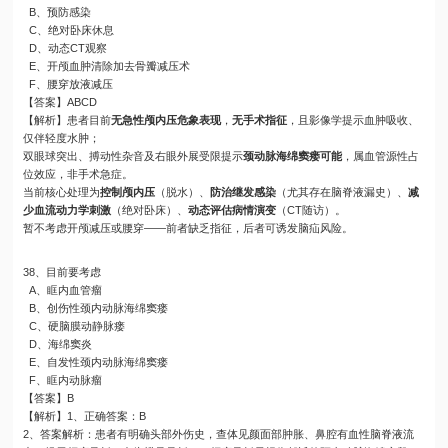
B、预防感染
C、绝对卧床休息
D、动态CT观察
E、开颅血肿清除加去骨瓣减压术
F、腰穿放液减压
【答案】ABCD
【解析】患者目前
无急性颅内压危象表现
，
无手术指征
，且影像学提示血肿吸收、
仅伴轻度水肿；
双眼球突出、搏动性杂音及右眼外展受限提示
颈动脉海绵窦瘘可能
，属血管源性占
位效应，非手术急症。
当前核心处理为
控制颅内压
（脱水）、
防治继发感染
（尤其存在脑脊液漏史）、
减
少血流动力学刺激
（绝对卧床）、
动态评估病情演变
（CT随访）。
暂不考虑开颅减压或腰穿——前者缺乏指征，后者可诱发脑疝风险。
38、目前要考虑
A、眶内血管瘤
B、创伤性颈内动脉海绵窦瘘
C、硬脑膜动静脉瘘
D、海绵窦炎
E、自发性颈内动脉海绵窦瘘
F、眶内动脉瘤
【答案】B
【解析】1、正确答案：B
2、答案解析：患者有明确头部外伤史，查体见颜面部肿胀、鼻腔有血性脑脊液流