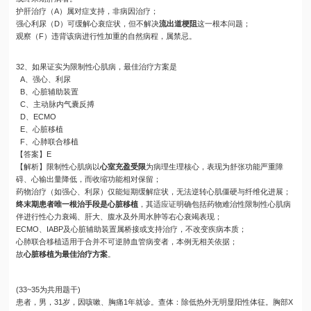
护肝治疗（A）属对症支持，非病因治疗；
强心利尿（D）可缓解心衰症状，但不解决
流出道梗阻
这一根本问题；
观察（F）违背该病进行性加重的自然病程，属禁忌。
32、如果证实为限制性心肌病，最佳治疗方案是
A、强心、利尿
B、心脏辅助装置
C、主动脉内气囊反搏
D、ECMO
E、心脏移植
F、心肺联合移植
【答案】E
【解析】限制性心肌病以
心室充盈受限
为病理生理核心，表现为舒张功能严重障
碍、心输出量降低，而收缩功能相对保留；
药物治疗（如强心、利尿）仅能短期缓解症状，无法逆转心肌僵硬与纤维化进展；
终末期患者唯一根治手段是心脏移植
，其适应证明确包括药物难治性限制性心肌病
伴进行性心力衰竭、肝大、腹水及外周水肿等右心衰竭表现；
ECMO、IABP及心脏辅助装置属桥接或支持治疗，不改变疾病本质；
心肺联合移植适用于合并不可逆肺血管病变者，本例无相关依据；
故
心脏移植为最佳治疗方案
。
(33~35为共用题干)
患者，男，31岁，因咳嗽、胸痛1年就诊。查体：除低热外无明显阳性体征。胸部X