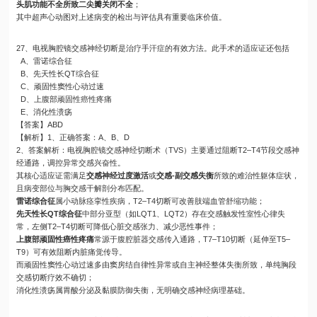
头肌功能不全所致二尖瓣关闭不全
；
其中超声心动图对上述病变的检出与评估具有重要临床价值。
27、电视胸腔镜交感神经切断是治疗手汗症的有效方法。此手术的适应证还包括
A、雷诺综合征
B、先天性长QT综合征
C、顽固性窦性心动过速
D、上腹部顽固性癌性疼痛
E、消化性溃疡
【答案】ABD
【解析】1、正确答案：A、B、D
2、答案解析：电视胸腔镜交感神经切断术（TVS）主要通过阻断T2–T4节段交感神
经通路，调控异常交感兴奋性。
其核心适应证需满足
交感神经过度激活
或
交感-副交感失衡
所致的难治性躯体症状，
且病变部位与胸交感干解剖分布匹配。
雷诺综合征
属小动脉痉挛性疾病，T2–T4切断可改善肢端血管舒缩功能；
先天性长QT综合征
中部分亚型（如LQT1、LQT2）存在交感触发性室性心律失
常，左侧T2–T4切断可降低心脏交感张力、减少恶性事件；
上腹部顽固性癌性疼痛
常源于腹腔脏器交感传入通路，T7–T10切断（延伸至T5–
T9）可有效阻断内脏痛觉传导。
而顽固性窦性心动过速多由窦房结自律性异常或自主神经整体失衡所致，单纯胸段
交感切断疗效不确切；
消化性溃疡属胃酸分泌及黏膜防御失衡，无明确交感神经病理基础。