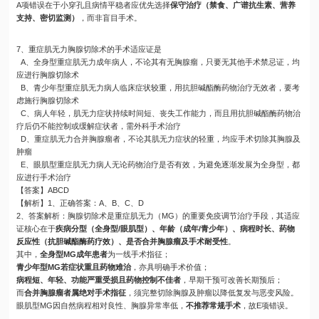
A项错误在于小穿孔且病情平稳者应优先选择
保守治疗（禁食、广谱抗生素、营养
支持、密切监测）
，而非盲目手术。
7、重症肌无力胸腺切除术的手术适应证是
A、全身型重症肌无力成年病人，不论其有无胸腺瘤，只要无其他手术禁忌证，均
应进行胸腺切除术
B、青少年型重症肌无力病人临床症状较重，用抗胆碱酯酶药物治疗无效者，要考
虑施行胸腺切除术
C、病人年轻，肌无力症状持续时间短、丧失工作能力，而且用抗胆碱酯酶药物治
疗后仍不能控制或缓解症状者，需外科手术治疗
D、重症肌无力合并胸腺瘤者，不论其肌无力症状的轻重，均应手术切除其胸腺及
肿瘤
E、眼肌型重症肌无力病人无论药物治疗是否有效，为避免逐渐发展为全身型，都
应进行手术治疗
【答案】ABCD
【解析】1、正确答案：A、B、C、D
2、答案解析：胸腺切除术是重症肌无力（MG）的重要免疫调节治疗手段，其适应
证核心在于
疾病分型（全身型/眼肌型）、年龄（成年/青少年）、病程时长、药物
反应性（抗胆碱酯酶药疗效）、是否合并胸腺瘤及手术耐受性
。
其中，
全身型MG成年患者
为一线手术指征；
青少年型MG若症状重且药物难治
，亦具明确手术价值；
病程短、年轻、功能严重受损且药物控制不佳者
，早期干预可改善长期预后；
而
合并胸腺瘤者属绝对手术指征
，须完整切除胸腺及肿瘤以降低复发与恶变风险。
眼肌型MG因自然病程相对良性、胸腺异常率低，
不推荐常规手术
，故E项错误。