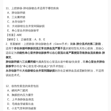
11、上腔静脉-肺动脉吻合术适用于哪些疾病
A、肺动脉闭锁
B、三尖瓣闭锁
C、永存动脉干
D、大动脉错位合并室间隔缺损
E、单心室合并肺动脉狭窄
【答案】ABE
【解析】1、正确答案：A、B、E
2、答案解析：上腔静脉-肺动脉吻合术（Glenn手术）属
体-肺分流术的第二阶段
，
适用于
存在体循环静脉回流正常但肺血流严重不足
的紫绀型先天性心脏病，其核心
适应证为
功能性单心室伴肺动脉狭窄
或
右心室流出道严重梗阻导致肺血流依赖体-肺
侧支
。
肺动脉闭锁
与
三尖瓣闭锁
均属典型右心室流出道中断/缺失病变，而
单心室合并肺动
脉狭窄
亦符合“单心室生理+肺血减少”的手术指征；
永存动脉干
和
大动脉错位合并室间隔缺损
则存在足够肺血流或需解剖矫治，不适用
该姑息术式。
12、创伤性窒息的病变包括
A、瞬间声门紧闭
B、胸膜腔内压力骤升
C、上半身静脉血倒流
D、毛细血管破裂出血
E、小支气管和肺泡破裂