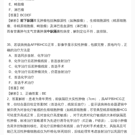
E、畸胎瘤
F、淋巴瘤
【答案】BCDEF
【解析】
前下纵隔
常见肿瘤包括胸腺源性（如胸腺瘤）、生殖细胞源性（精原细胞
瘤、非精原细胞瘤、畸胎瘤）及淋巴造血源性（淋巴瘤）；
而食管囊肿与支气管囊肿属
中纵隔
囊性病变，解剖定位不符，故排除。
35、若该病例血AFP和HCG正常，影像学显示实性肿瘤，包膜完整，质地均匀，正
确的治疗方法是
A、首选同步放射、化学治疗
B、化学治疗后若肿瘤残留，首选放射治疗
C、化学治疗后若肿瘤残留，首选手术
D、化学治疗后若肿瘤消失，仍需放射治疗
E、首选化学治疗
F、首选手术治疗
【答案】BE
【解析】1、正确答案：BE
2、答案解析：患者为青年男性，前纵隔巨大实性肿物（7cm），虽AFP和HCG正
常，但结合题目给定答案BE（首选化疗，残留后放疗），提示该病例在命题逻辑中
被归类为对放化疗敏感的生殖细胞肿瘤（如精原细胞瘤，尽管典型精原细胞瘤HCG
可轻度升高或正常，且对放化疗高度敏感）。对于此类对化疗敏感的大体积纵隔恶
性肿瘤，标准治疗策略通常为先进行诱导化学治疗（E正确，F错误），以缩小肿瘤
负荷并控制微转移灶。若化疗后肿瘤仍有残留，由于此时手术难度大、风险高且可
能已无活性肿瘤细胞或仅为纤维化/坏死组织，后续处理常考虑放射治疗以巩固疗效