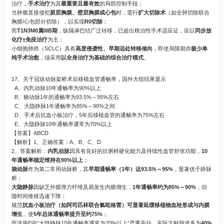
治疗，
手术治疗
为其
最重要且最有效
的局部控制手段；
当肿瘤直接侵犯
脏层胸膜、壁层胸膜或心包
时，需行
扩大切除术
（如全肺切除联合
胸膜/心包部分切除），以实现
R0切除
；
而
T1N3M0属IIIB期
，纵隔淋巴结广泛转移，已超出根治性手术适应证，应以
同步放
化疗±免疫治疗
为主；
小细胞肺癌（SCLC）具有
高度侵袭性、早期远处转移倾向
，即使局限期亦
极少单
纯手术治愈
，须采用
以全身治疗为基础的综合治疗模式
。
17、关于冠状动脉架桥术后移植血管通畅率，国外大组结果显示
A、内乳动脉10年通畅率为90%以上
B、桡动脉1年的通畅率为93.5%～95%左右
C、大隐静脉1年通畅率为85%～90%之间
D、手术后抗血小板治疗，5年后移植血管的通畅率为75%左右
E、大隐静脉10年通畅率通常为70%以上
【答案】ABCD
【解析】1、正确答案：A、B、C、D
2、答案解析：
内乳动脉
因具有良好的抗粥样硬化能力及持续性血管舒张功能，
10
年通畅率稳定维持在90%以上
；
桡动脉
作为第二常用动脉桥，其
早期通畅率（1年）达93.5%～95%
，显著优于静脉
桥；
大隐静脉
因缺乏外膜弹力纤维及易发生内膜增生，
1年通畅率约为85%～90%
，但
随时间推移迅速下降；
规范
抗血小板治疗（如阿司匹林联合氯吡格雷）可显著延缓移植物血栓形成与内膜
增生
，使
5年总体通畅率提升至约75%
；
而选项E中“大隐静脉10年通畅率通常为70%以上”严重高估，实际文献报道多为
40%