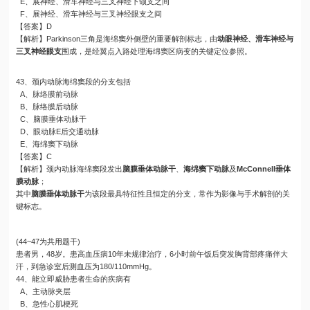
E、展神经、滑车神经与三叉神经下颌支之间
F、展神经、滑车神经与三叉神经眼支之间
【答案】D
【解析】Parkinson三角是海绵窦外侧壁的重要解剖标志，由
动眼神经、滑车神经与
三叉神经眼支
围成，是经翼点入路处理海绵窦区病变的关键定位参照。
43、颈内动脉海绵窦段的分支包括
A、脉络膜前动脉
B、脉络膜后动脉
C、脑膜垂体动脉干
D、眼动脉E后交通动脉
E、海绵窦下动脉
【答案】C
【解析】颈内动脉海绵窦段发出
脑膜垂体动脉干
、
海绵窦下动脉
及
McConnell垂体
膜动脉
；
其中
脑膜垂体动脉干
为该段最具特征性且恒定的分支，常作为影像与手术解剖的关
键标志。
(44~47为共用题干)
患者男，48岁。患高血压病10年未规律治疗，6小时前午饭后突发胸背部疼痛伴大
汗，到急诊室后测血压为180/110mmHg。
44、能立即威胁患者生命的疾病有
A、主动脉夹层
B、急性心肌梗死