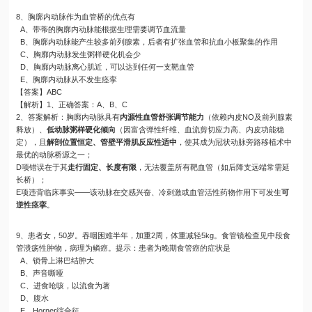
8、胸廓内动脉作为血管桥的优点有
A、带蒂的胸廓内动脉能根据生理需要调节血流量
B、胸廓内动脉能产生较多前列腺素，后者有扩张血管和抗血小板聚集的作用
C、胸廓内动脉发生粥样硬化机会少
D、胸廓内动脉离心肌近，可以达到任何一支靶血管
E、胸廓内动脉从不发生痉挛
【答案】ABC
【解析】1、正确答案：A、B、C
2、答案解析：胸廓内动脉具有
内源性血管舒张调节能力
（依赖内皮NO及前列腺素
释放）、
低动脉粥样硬化倾向
（因富含弹性纤维、血流剪切应力高、内皮功能稳
定），且
解剖位置恒定、管壁平滑肌反应性适中
，使其成为冠状动脉旁路移植术中
最优的动脉桥源之一；
D项错误在于其
走行固定、长度有限
，无法覆盖所有靶血管（如后降支远端常需延
长桥）；
E项违背临床事实——该动脉在交感兴奋、冷刺激或血管活性药物作用下可发生
可
逆性痉挛
。
9、患者女，50岁。吞咽困难半年，加重2周，体重减轻5kg。食管镜检查见中段食
管溃疡性肿物，病理为鳞癌。提示：患者为晚期食管癌的症状是
A、锁骨上淋巴结肿大
B、声音嘶哑
C、进食呛咳，以流食为著
D、腹水
E、Horner综合征