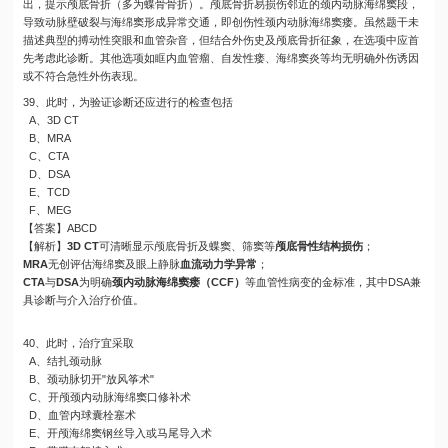
出，提示颅底骨折（多为蝶骨骨折）。颅底骨折易损伤邻近的颈内动脉海绵窦段，
导致动脉壁破裂与海绵窦形成异常交通，即创伤性颈内动脉海绵窦瘘。虽然题干未
描述典型的搏动性突眼和血管杂音，但结合外伤史及颅底骨折征象，在选项中应首
先考虑此诊断。其他选项如眶内血管瘤、自发性瘘、海绵窦炎等均无明确外伤诱因
或不符合急性外伤表现。
39、此时，为验证诊断还应进行的检查包括
A、3D CT
B、MRA
C、CTA
D、DSA
E、TCD
F、MEG
【答案】ABCD
【解析】
3D CT
可清晰显示颅底骨折及蝶窦、筛窦等
颅底骨性结构损伤
；
MRA
无创评估海绵窦及眼上静脉
血流动力学异常
；
CTA
与
DSA
为明确
颈内动脉海绵窦瘘（CCF）
等血管性病变的金标准，其中DSA兼
具诊断与介入治疗价值。
40、此时，治疗宜采取
A、结扎颈动脉
B、颈动脉切开"放风筝术"
C、开颅颈内动脉海绵窦口修补术
D、血管内球囊栓塞术
E、开颅海绵窦钢丝导入或马尾导入术