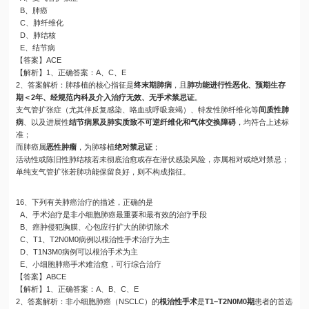
B、肺癌
C、肺纤维化
D、肺结核
E、结节病
【答案】ACE
【解析】1、正确答案：A、C、E
2、答案解析：肺移植的核心指征是
终末期肺病
，且
肺功能进行性恶化、预期生存
期＜2年、经规范内科及介入治疗无效、无手术禁忌证
。
支气管扩张症（尤其伴反复感染、咯血或呼吸衰竭）、特发性肺纤维化等
间质性肺
病
、以及进展性
结节病累及肺实质致不可逆纤维化和气体交换障碍
，均符合上述标
准；
而肺癌属
恶性肿瘤
，为肺移植
绝对禁忌证
；
活动性或陈旧性肺结核若未彻底治愈或存在潜伏感染风险，亦属相对或绝对禁忌；
单纯支气管扩张若肺功能保留良好，则不构成指征。
16、下列有关肺癌治疗的描述，正确的是
A、手术治疗是非小细胞肺癌最重要和最有效的治疗手段
B、癌肿侵犯胸膜、心包应行扩大的肺切除术
C、T1、T2N0M0病例以根治性手术治疗为主
D、T1N3M0病例可以根治手术为主
E、小细胞肺癌手术难治愈，可行综合治疗
【答案】ABCE
【解析】1、正确答案：A、B、C、E
2、答案解析：非小细胞肺癌（NSCLC）的
根治性手术
是
T1–T2N0M0期
患者的首选