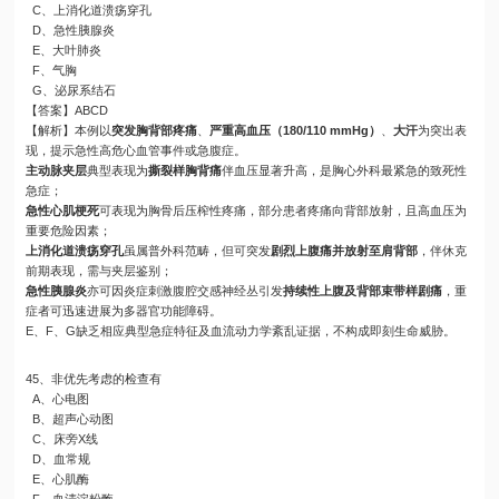
C、上消化道溃疡穿孔
D、急性胰腺炎
E、大叶肺炎
F、气胸
G、泌尿系结石
【答案】ABCD
【解析】本例以
突发胸背部疼痛
、
严重高血压（180/110 mmHg）
、
大汗
为突出表
现，提示急性高危心血管事件或急腹症。
主动脉夹层
典型表现为
撕裂样胸背痛
伴血压显著升高，是胸心外科最紧急的致死性
急症；
急性心肌梗死
可表现为胸骨后压榨性疼痛，部分患者疼痛向背部放射，且高血压为
重要危险因素；
上消化道溃疡穿孔
虽属普外科范畴，但可突发
剧烈上腹痛并放射至肩背部
，伴休克
前期表现，需与夹层鉴别；
急性胰腺炎
亦可因炎症刺激腹腔交感神经丛引发
持续性上腹及背部束带样剧痛
，重
症者可迅速进展为多器官功能障碍。
E、F、G缺乏相应典型急症特征及血流动力学紊乱证据，不构成即刻生命威胁。
45、非优先考虑的检查有
A、心电图
B、超声心动图
C、床旁X线
D、血常规
E、心肌酶