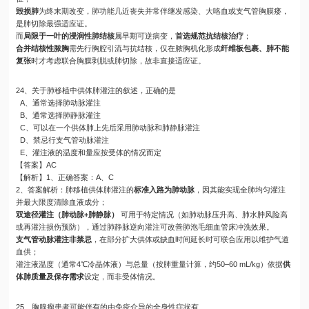
毁损肺
为终末期改变，肺功能几近丧失并常伴继发感染、大咯血或支气管胸膜瘘，
是肺切除最强适应证。
而
局限于一叶的浸润性肺结核
属早期可逆病变，
首选规范抗结核治疗
；
合并结核性脓胸
需先行胸腔引流与抗结核，仅在脓胸机化形成
纤维板包裹、肺不能
复张
时才考虑联合胸膜剥脱或肺切除，故非直接适应证。
24、关于肺移植中供体肺灌注的叙述，正确的是
A、通常选择肺动脉灌注
B、通常选择肺静脉灌注
C、可以在一个供体肺上先后采用肺动脉和肺静脉灌注
D、禁忌行支气管动脉灌注
E、灌注液的温度和量应按受体的情况而定
【答案】AC
【解析】1、正确答案：A、C
2、答案解析：肺移植供体肺灌注的
标准入路为肺动脉
，因其能实现全肺均匀灌注
并最大限度清除血液成分；
双途径灌注（肺动脉+肺静脉）
可用于特定情况（如肺动脉压升高、肺水肿风险高
或再灌注损伤预防），通过肺静脉逆向灌注可改善肺泡毛细血管床冲洗效果。
支气管动脉灌注非禁忌
，在部分扩大供体或缺血时间延长时可联合应用以维护气道
血供；
灌注液温度（通常4℃冷晶体液）与总量（按肺重量计算，约50–60 mL/kg）依据
供
体肺质量及保存需求
设定，而非受体情况。
25、胸腺瘤患者可能伴有的由免疫介导的全身性症状有