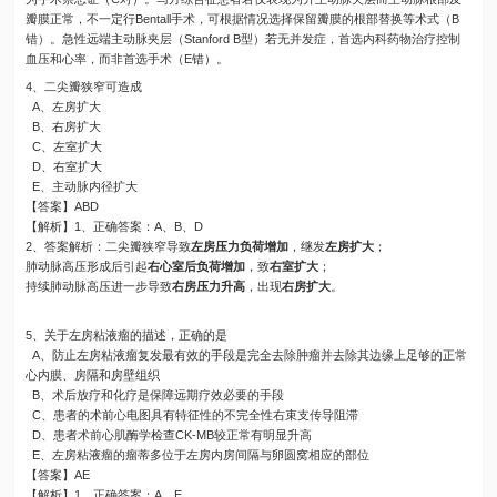
瓣膜正常，不一定行Bentall手术，可根据情况选择保留瓣膜的根部替换等术式（B
错）。急性远端主动脉夹层（Stanford B型）若无并发症，首选内科药物治疗控制
血压和心率，而非首选手术（E错）。
4、二尖瓣狭窄可造成
A、左房扩大
B、右房扩大
C、左室扩大
D、右室扩大
E、主动脉内径扩大
【答案】ABD
【解析】1、正确答案：A、B、D
2、答案解析：二尖瓣狭窄导致
左房压力负荷增加
，继发
左房扩大
；
肺动脉高压形成后引起
右心室后负荷增加
，致
右室扩大
；
持续肺动脉高压进一步导致
右房压力升高
，出现
右房扩大
。
5、关于左房粘液瘤的描述，正确的是
A、防止左房粘液瘤复发最有效的手段是完全去除肿瘤并去除其边缘上足够的正常
心内膜、房隔和房壁组织
B、术后放疗和化疗是保障远期疗效必要的手段
C、患者的术前心电图具有特征性的不完全性右束支传导阻滞
D、患者术前心肌酶学检查CK-MB较正常有明显升高
E、左房粘液瘤的瘤蒂多位于左房内房间隔与卵圆窝相应的部位
【答案】AE
【解析】1、正确答案：A、E