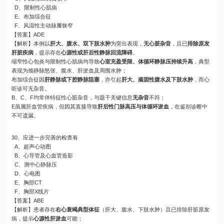
D、限制性心肌病
E、布加综合征
F、风湿性主动脉瓣狭窄
【答案】ADE
【解析】本例以
肝大、腹水、双下肢水肿
为突出表现，
无心脏杂音
，且已
排除原发
肝脏疾病
，提示存在
心源性或肝后性静脉回流障碍
。
缩窄性心包炎与限制性心肌病均导致
心室充盈受限、体循环静脉压持续升高
，典型
表现为颈静脉怒张、腹水、肝淤血及周围水肿；
布加综合征因
肝静脉或下腔静脉阻塞
，亦引起
肝大、顽固性腹水及下肢水肿
，而心
听诊可无杂音。
B、C、F均常伴特征性心脏杂音，与题干关键信息
无杂音
不符；
E虽属肝血管疾病，但因其直接导致
肝后性门脉高压与体循环淤血
，在鉴别诊断中
不可遗漏。
30、应进一步完善的检查有
A、超声心动图
B、心导管及心血管造影
C、测中心静脉压
D、心电图
E、胸部CT
F、胸部X线片
【答案】ABE
【解析】患者存在
右心衰竭典型体征
（肝大、腹水、下肢水肿）且已排除肝脏原发
病，提示
心源性肝淤血
可能；