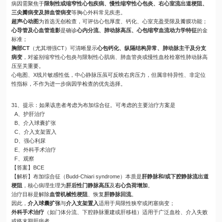
病因需聚焦于
限制性或缩窄性心包疾病、慢性缩窄性心包炎、右心室流出道梗阻、
三尖瓣病变及肺血管病变
等胸心外科常见疾患。
超声心动图
为首选无创检查，可评估心包厚度、钙化、心室充盈受限及瓣膜功能；
心导管及心血管造影
是确诊
心内分流、肺动脉高压、心包缩窄血流动力学特征
的金
标准；
胸部CT
（尤其增强CT）可清晰显示
心包钙化、纵隔结构异常、肺动脉主干及分支
病变
，对鉴别缩窄性心包炎与限制性心肌病、肺血管炎或慢性血栓栓塞性肺动脉高
压至关重要。
心电图、X线片敏感性低，中心静脉压虽可反映右房压力，但属非特异性、非定位
性指标，不作为进一步病因学检查的优先选择。
31、提示：如果该患者考虑为布加综合征。可考虑的主要治疗方案是
A、护肝治疗
B、介入球囊扩张
C、介入支架置入
D、强心利尿
E、外科手术治疗
F、观察
【答案】BCE
【解析】布加综合征（Budd-Chiari syndrome）本质是
肝静脉和/或下腔静脉流出道
梗阻
，核心病理生理为
肝后性门静脉高压
及
右心负荷增加
。
治疗目标是解除
血管机械性梗阻
、恢复
肝静脉回流
。
因此，
介入球囊扩张
与
介入支架置入
适用于局限性狭窄或闭塞病变；
外科手术治疗
（如门体分流、下腔静脉重建或肝移植）适用于广泛血栓、介入失败
或终末期肝病者。