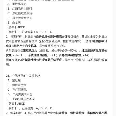
A、重症肌无力
B、红细胞再生障碍
C、系统性红斑狼疮
D、再生障碍性贫血
E、血友病
【答案】ABCD
【解析】1、正确答案：A、B、C、D
2、答案解析：胸腺瘤与
自身免疫性副肿瘤综合征
密切相关，其机制主要为胸腺上
皮细胞异常表达自身抗原（如乙酰胆碱受体、核糖核蛋白等），诱导
T细胞异常活
化
及
B细胞产生自身抗体
，导致多系统免疫损伤。
典型表现包括
重症肌无力
（最常见，发生率约30%–50%）、
纯红细胞再生障碍性
贫血
（PRCA）、
系统性红斑狼疮
（SLE）及
再生障碍性贫血
（AA）；
而
血友病为X连锁隐性遗传性凝血因子缺乏症
，无免疫介导机制，故不属副肿瘤表
现。
26、心肌梗死的并发症包括
A、室壁瘤
B、假性室壁瘤
C、室间隔穿孔
D、二尖瓣关闭不全
E、主动脉瓣关闭不全
【答案】ABCD
【解析】1、正确答案：A、B、C、D
2、答案解析：心肌梗死后常见并发症包括
室壁瘤
、
假性室壁瘤
、
室间隔穿孔
及
乳